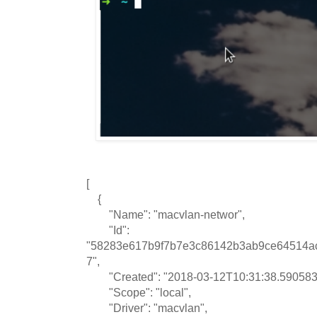
[
{
"Name": "macvlan-networ",
"Id":
"58283e617b9f7b7e3c86142b3ab9ce64514ac
7",
"Created": "2018-03-12T10:31:38.5905834
"Scope": "local",
"Driver": "macvlan",