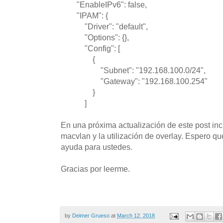
"EnableIPv6": false,
"IPAM": {
"Driver": "default",
"Options": {},
"Config": [
{
"Subnet": "192.168.100.0/24",
"Gateway": "192.168.100.254"
}
]
En una próxima actualización de este post incl
macvlan y la utilización de overlay. Espero q
ayuda para ustedes.
Gracias por leerme.
by
Deimer Grueso
at
March 12, 2018